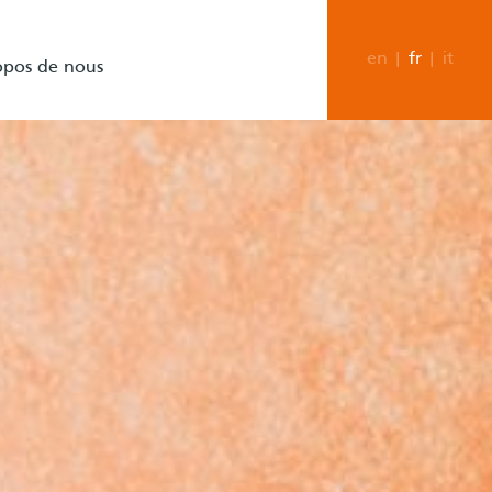
en
|
fr
|
it
opos de nous