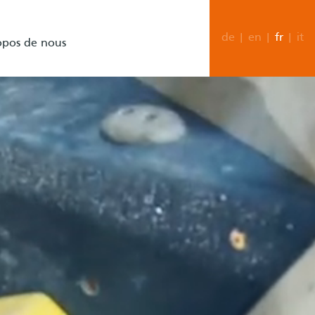
de
|
en
|
fr
|
it
opos de nous