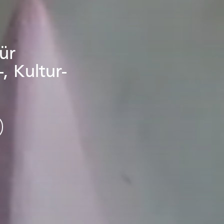
ür
, Kultur-