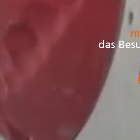
m
das Besu