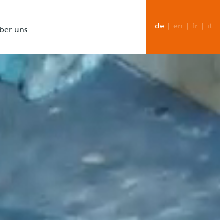
de
|
en
|
fr
|
it
ber uns