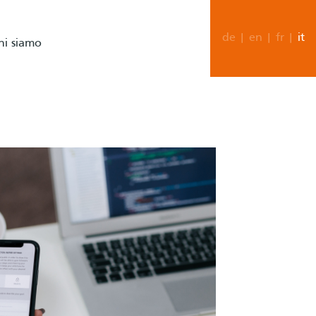
de
|
en
|
fr
|
it
hi siamo