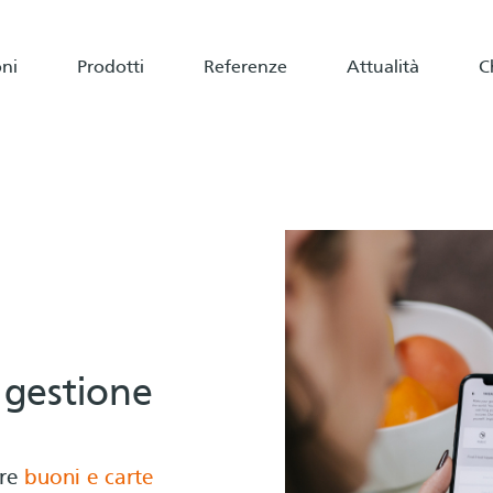
oni
Prodotti
Referenze
Attualità
C
 gestione
are
buoni e carte