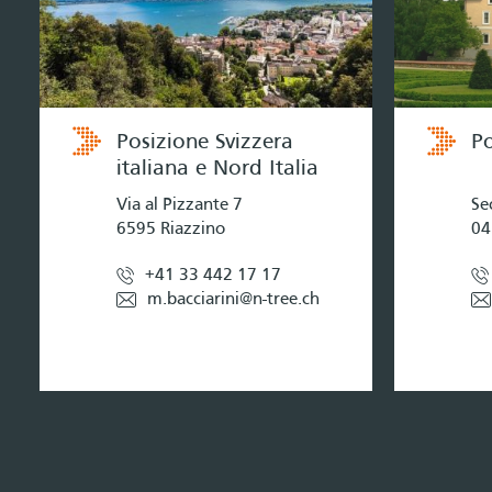
Posizione Svizzera
Po
italiana e Nord Italia
Via al Pizzante 7
Se
6595 Riazzino
04
+41 33 442 17 17
m.bacciarini@n-tree.ch